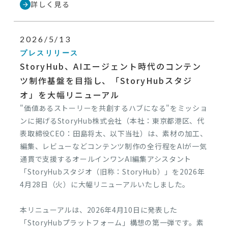
詳しく見る
arrow_forward
2026/5/13
プレスリリース
StoryHub、AIエージェント時代のコンテン
ツ制作基盤を目指し、「StoryHubスタジ
オ」を大幅リニューアル
"価値あるストーリーを共創するハブになる"をミッショ
ンに掲げるStoryHub株式会社（本社：東京都港区、代
表取締役CEO：田島将太、以下当社）は、素材の加工、
編集、レビューなどコンテンツ制作の全行程をAIが一気
通貫で支援するオールインワンAI編集アシスタント
「StoryHubスタジオ（旧称：StoryHub）」を2026年
4月28日（火）に大幅リニューアルいたしました。
本リニューアルは、2026年4月10日に発表した
「StoryHubプラットフォーム」構想の第一弾です。素