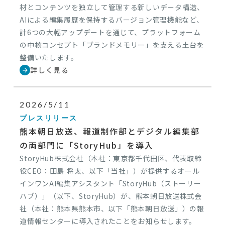
材とコンテンツを独立して管理する新しいデータ構造、
AIによる編集履歴を保持するバージョン管理機能など、
計6つの大幅アップデートを通じて、プラットフォーム
の中核コンセプト「ブランドメモリー」を支える土台を
整備いたします。
詳しく見る
arrow_forward
2026/5/11
プレスリリース
熊本朝日放送、報道制作部とデジタル編集部
の両部門に「StoryHub」を導入
StoryHub株式会社（本社：東京都千代田区、代表取締
役CEO：田島 将太、以下「当社」）が提供するオール
インワンAI編集アシスタント「StoryHub（ストーリー
ハブ）」（以下、StoryHub）が、熊本朝日放送株式会
社（本社：熊本県熊本市、以下「熊本朝日放送」）の報
道情報センターに導入されたことをお知らせします。