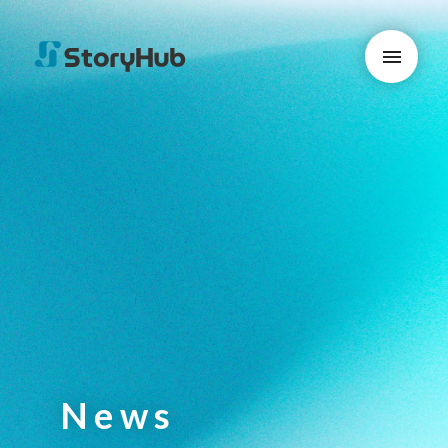
menu
News