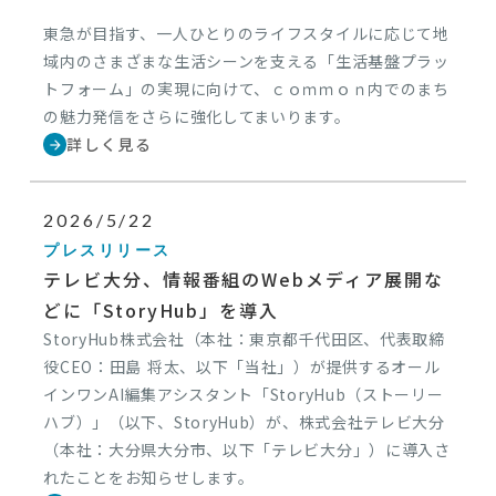
東急が目指す、一人ひとりのライフスタイルに応じて地
域内のさまざまな生活シーンを支える「生活基盤プラッ
トフォーム」の実現に向けて、ｃｏｍｍｏｎ内でのまち
の魅力発信をさらに強化してまいります。
詳しく見る
arrow_forward
2026/5/22
プレスリリース
テレビ大分、情報番組のWebメディア展開な
どに「StoryHub」を導入
StoryHub株式会社（本社：東京都千代田区、代表取締
役CEO：田島 将太、以下「当社」）が提供するオール
インワンAI編集アシスタント「StoryHub（ストーリー
ハブ）」（以下、StoryHub）が、株式会社テレビ大分
（本社：大分県大分市、以下「テレビ大分」）に導入さ
れたことをお知らせします。